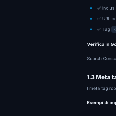
✅ Inclus
✅ URL co
✅ Tag
<
Verifica in 
Search Conso
1.3 Meta t
I meta tag rob
Esempi di i