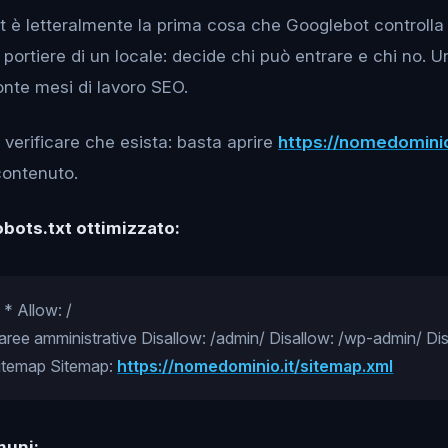
.txt è letteralmente la prima cosa che Googlebot controll
l portiere di un locale: decide chi può entrare e chi no. U
te mesi di lavoro SEO.
, verificare che esista: basta aprire
https://nomedominio
 contenuto.
bots.txt ottimizzato:
 * Allow: /
aree amministrative Disallow: /admin/ Disallow: /wp-admin/ Di
 sitemap Sitemap:
https://nomedominio.it/sitemap.xml
muni: