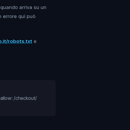
a quando arriva su un
n errore qui può
.it/robots.txt
e
sallow: /checkout/