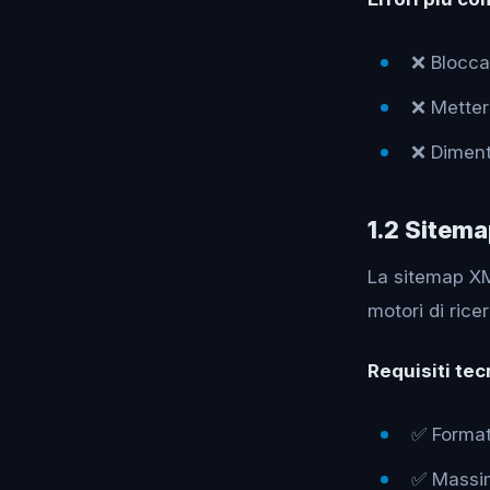
❌ Blocca
❌ Metter
❌ Dimenti
1.2 Sitema
La sitemap XML
motori di rice
Requisiti tec
✅ Format
✅ Massim