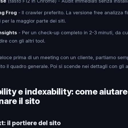
use
(tasto F12 in Chrome) - Audit immediati senza install
ng Frog
- Il crawler preferito. La versione free analizza 
i per la maggior parte dei siti.
nsights
- Per un check-up completo in 2-3 minuti, da cui
re con gli altri tool.
veloce prima di un meeting con un cliente, partiamo se
to il quadro generale. Poi si scende nei dettagli con gli a
lity e indexability: come aiutar
are il sito
t: il portiere del sito