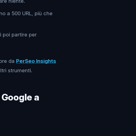
are niente.
fino a 500 URL, più che
 poi partire per
mpre da
PerSeo Insights
ltri strumenti.
e Google a