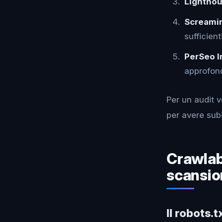
Lightho
Screami
sufficient
PerSeo I
approfondi
Per un audit 
per avere subi
Crawlabi
scansion
Il robots.tx