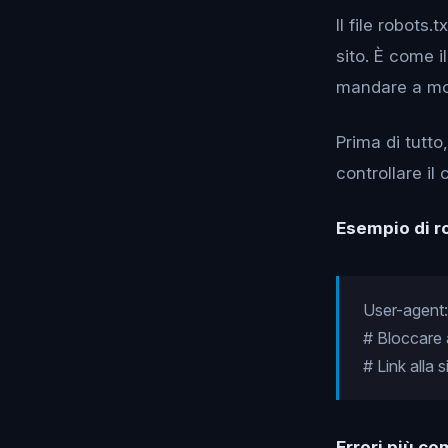
Il file robots
sito. È come i
mandare a mon
Prima di tutto
controllare il
Esempio di ro
User-agent:
# Bloccare 
# Link alla
Errori più co