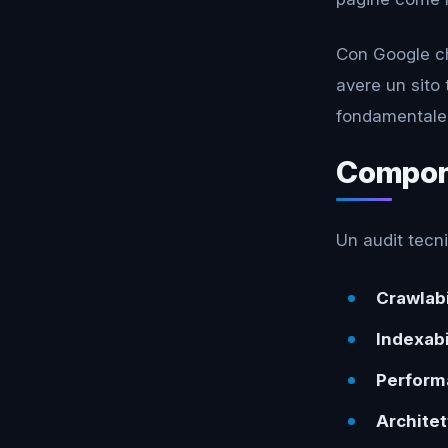
Con Google ch
avere un sito
fondamentale 
Compone
Un audit tecn
Crawlabi
Indexabi
Perform
Architet