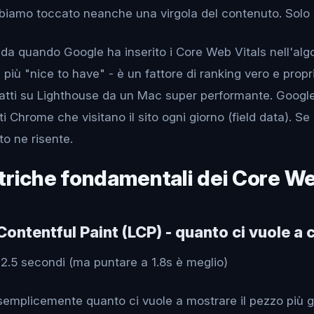
iamo toccato neanche una virgola del contenuto. Solo
 da quando Google ha inserito i Core Web Vitals nell'alg
 più "nice to have" - è un fattore di ranking vero e propr
 fatti su Lighthouse da un Mac super performante. Google 
ti Chrome che visitano il sito ogni giorno (field data). Se il
o ne risente.
triche fondamentali dei Core We
 Contentful Paint (LCP) - quanto ci vuole a 
2.5 secondi (ma puntare a 1.8s è meglio)
semplicemente quanto ci vuole a mostrare il pezzo più g