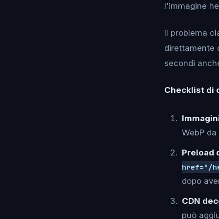
l'immagine hero
Il problema cl
direttamente 
secondi anche
Checklist di 
Immagini
WebP da 1
Preload 
href="/h
dopo aver
CDN dec
può aggiu