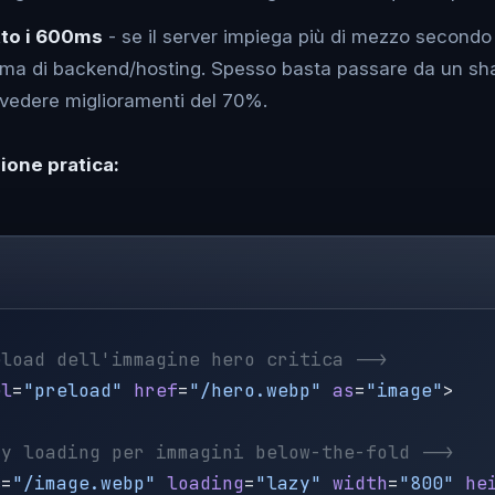
to i 600ms
- se il server impiega più di mezzo secondo 
ema di backend/hosting. Spesso basta passare da un sh
vedere miglioramenti del 70%.
one pratica:
el
=
"preload"
 href
=
"/hero.webp"
 as
=
"image"
c
=
"/image.webp"
 loading
=
"lazy"
 width
=
"800"
 he