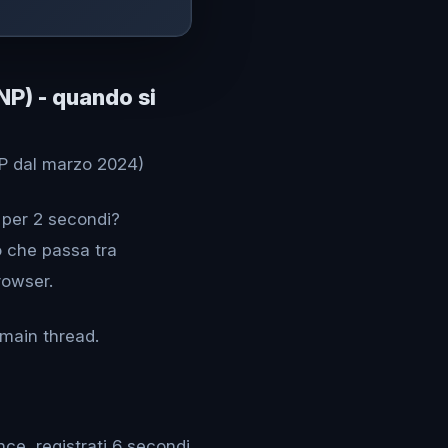
INP) - quando si
NP dal marzo 2024)
e per 2 secondi?
o che passa tra
browser.
 main thread.
e, registrati 6 secondi