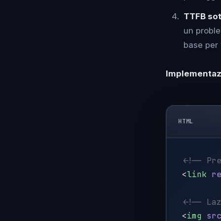
TTFB sot
un probl
base per 
Implementazi
HTML
<
link
 r
<
img
 sr