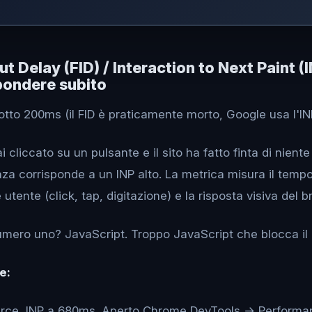
put Delay (FID) / Interaction to Next Paint (
spondere subito
tto 200ms (il FID è praticamente morto, Google usa l'I
 cliccato su un pulsante e il sito ha fatto finta di nient
nza corrisponde a un INP alto. La metrica misura il temp
 utente (click, tap, digitazione) e la risposta visiva del 
numero uno? JavaScript. Troppo JavaScript che blocca il
e:
ce, INP a 680ms. Aperto Chrome DevTools → Performanc