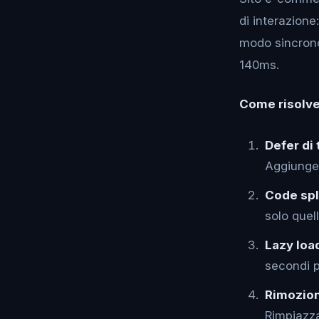
di interazione
modo sincrono 
140ms.
Come risolver
Defer di 
Aggiung
Code spl
solo quel
Lazy loa
secondi p
Rimozione
Rimpiazza