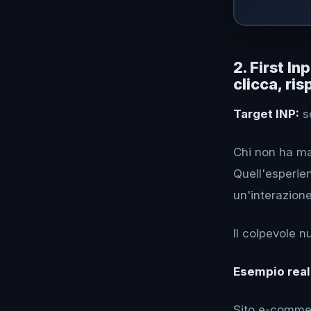
2. First In
clicca, ri
Target INP:
so
Chi non ha mai
Quell'esperie
un'interazione
Il colpevole 
Esempio real
Sito e-commer