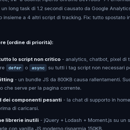
: un long task di 1.2 secondi causato da Google Analytic
insieme a 4 altri script di tracking. Fix: tutto spostato i
e (ordine di priorità):
tutto lo script non critico
- analytics, chatbot, pixel di
ere
o
su tutti i tag script non necessari pe
defer
async
itting
- un bundle JS da 800KB causa rallentamenti. Sud
lo che serve per la pagina corrente.
d dei componenti pesanti
- la chat di supporto in hom
rima di caricarsi.
 librerie inutili
- jQuery + Lodash + Moment.js su un si
rle con vanilla JS moderno risparmia 150KB.