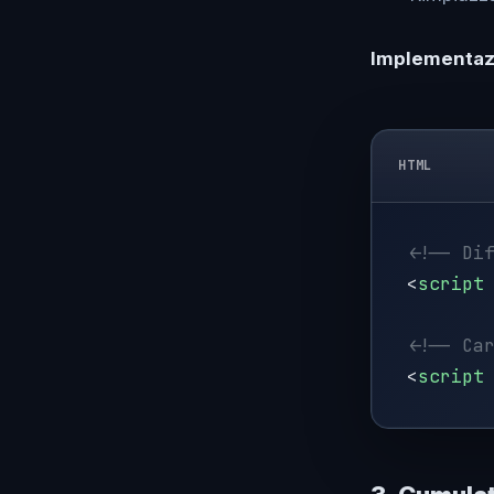
Implementazi
HTML
<
script
<
script