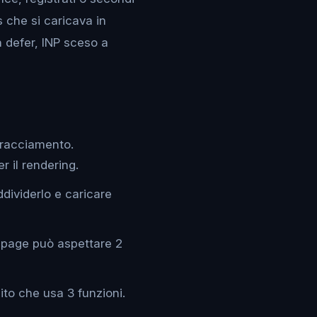
s che si caricava in
n defer, INP sceso a
 tracciamento.
r il rendering.
dividerlo e caricare
epage può aspettare 2
to che usa 3 funzioni.