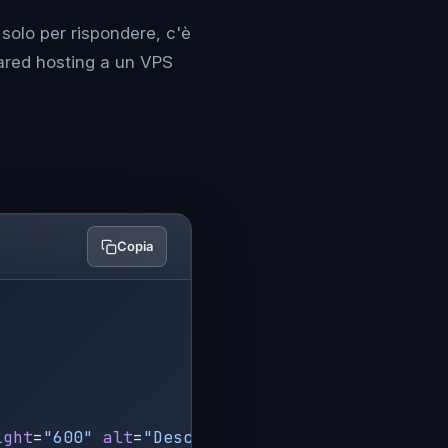
solo per rispondere, c'è
ared hosting a un VPS
Copia
ight
=
"600"
 alt
=
"Descrizione immagine"