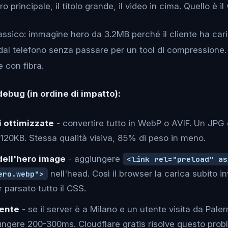
 principale, il titolo grande, il video in cima. Quello è il
assico: immagine hero da 3.2MB perché il cliente ha cari
dal telefono senza passare per un tool di compressione.
 con fibra.
debug (in ordine di impatto):
 ottimizzate
- convertire tutto in WebP o AVIF. Un JPG
20KB. Stessa qualità visiva, 85% di peso in meno.
dell'hero image
- aggiungere
<link rel="preload" as
nell'head. Così il browser la carica subito in
ero.webp">
 parsato tutto il CSS.
ente
- se il server è a Milano e un utente visita da Pale
ngere 200-300ms. Cloudflare gratis risolve questo probl