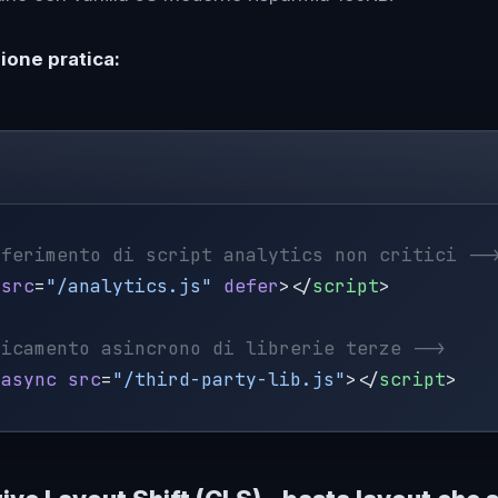
one pratica:
 src
=
"/analytics.js"
 defer
></
script
 async
 src
=
"/third-party-lib.js"
></
script