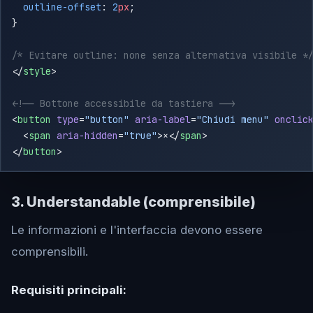
  outline-offset
: 
2
px
</
style
<
button
 type
=
"button"
 aria-label
=
"Chiudi menu"
 onclic
  <
span
 aria-hidden
=
"true"
>×</
span
</
button
3. Understandable (comprensibile)
Le informazioni e l'interfaccia devono essere
comprensibili.
Requisiti principali: