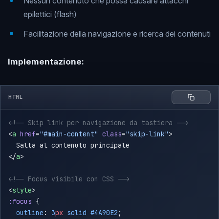
Nessun contenuto che possa causare attacchi
epilettici (flash)
Facilitazione della navigazione e ricerca dei contenuti
Implementazione:
HTML
<
a
 href
=
"#main-content"
 class
=
"skip-link"
</
a
<
style
:focus
  outline
: 
3
px
 solid
 #4A90E2