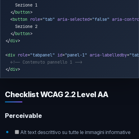
  </
button
  <
button
 role
=
"tab"
 aria-selected
=
"false"
 aria-contr
  </
button
</
div
<
div
 role
=
"tabpanel"
 id
=
"panel-1"
 aria-labelledby
=
"ta
</
div
Checklist WCAG 2.2 Level AA
Perceivable
Alt text descrittivo su tutte le immagini informative