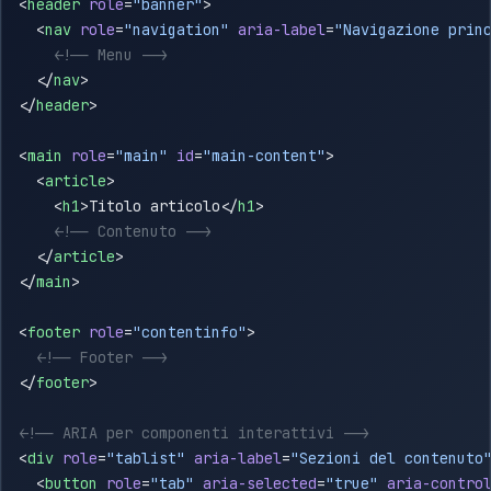
<
header
 role
=
"banner"
  <
nav
 role
=
"navigation"
 aria-label
=
"Navigazione prin
  </
nav
</
header
<
main
 role
=
"main"
 id
=
"main-content"
  <
article
    <
h1
>Titolo articolo</
h1
  </
article
</
main
<
footer
 role
=
"contentinfo"
</
footer
<
div
 role
=
"tablist"
 aria-label
=
"Sezioni del contenuto
  <
button
 role
=
"tab"
 aria-selected
=
"true"
 aria-contro