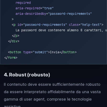
      aria-required
=
      aria-describedby
=
    <
p
 id
=
"password-requirements"
 class
=
"help-text"
    </
p
  </
div
  <
button
 type
=
"submit"
>Invia</
button
</
form
4. Robust (robusto)
Il contenuto deve essere sufficientemente robusto
da essere interpretato affidabilmente da una vasta
gamma di user agent, comprese le tecnologie
assistive.