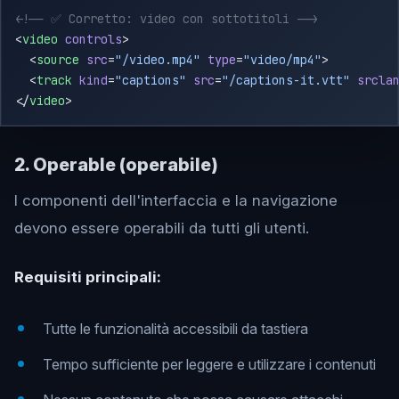
<
video
 controls
  <
source
 src
=
"/video.mp4"
 type
=
"video/mp4"
  <
track
 kind
=
"captions"
 src
=
"/captions-it.vtt"
 srcla
</
video
2. Operable (operabile)
I componenti dell'interfaccia e la navigazione
devono essere operabili da tutti gli utenti.
Requisiti principali:
Tutte le funzionalità accessibili da tastiera
Tempo sufficiente per leggere e utilizzare i contenuti