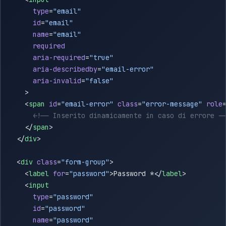
      type
=
      id
=
      name
=
      aria-required
=
      aria-describedby
=
      aria-invalid
=
    <
span
 id
=
"email-error"
 class
=
"error-message"
 role
    </
span
  </
div
  <
div
 class
=
"form-group"
    <
label
 for
=
"password"
>Password *</
label
    <
      type
=
      id
=
      name
=